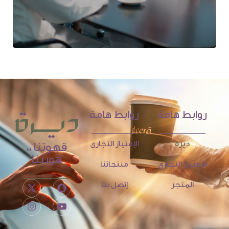
روابط هامة
روابط هامة
ديرة
الإمتياز التجاري
قهوتنا ،،
هويتنا
الإمتياز التجاري
منتجاتنا
المتجر
إتصل بنا