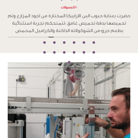
١٠ كبسولات
مختارة من اجود المزارع ، وتم
حضرت بعناية حبوب البن الارابيكا المخ
حكم تجربة استثنائية تغمر
تحميصها بدقة تحميص غامق ،لتمن
هرية وفاكهية
بطعم جرئ من الشوكولاته الداكن