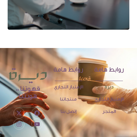
روابط هامة
روابط هامة
ديرة
الإمتياز التجاري
قهوتنا ،،
هويتنا
الإمتياز التجاري
منتجاتنا
المتجر
إتصل بنا