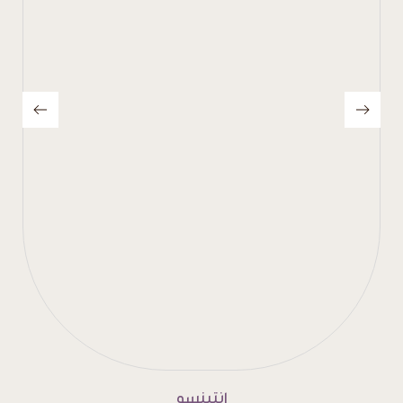
إنتينسو