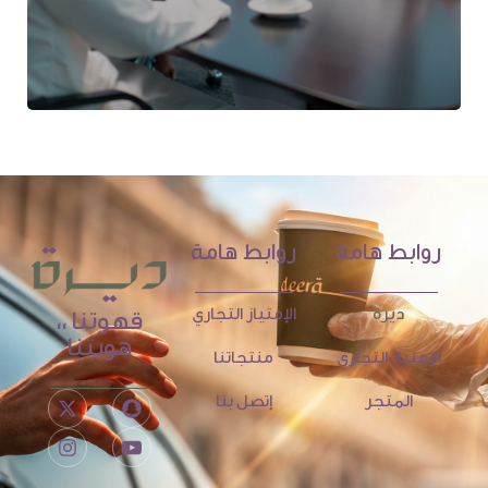
روابط هامة
روابط هامة
ديرة
الإمتياز التجاري
قهوتنا ،،
هويتنا
الإمتياز التجاري
منتجاتنا
المتجر
إتصل بنا