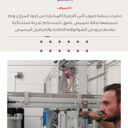
١٠ كبسولات
ح
حضرت بعناية حبوب البن الارابيكا المختارة من اجود المزارع وتم
تحميصها بدقة تحميص غامق ،لتمنحكم تجربة استثنائية
و
بطعم جرئ من الشوكولاته الداكنة والكراميل المحمص