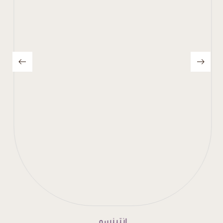
إنتينسو