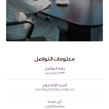
معلومات التواصل
رقم التواصل
05555444333
البريد الإلكتروني
SAUDI@DEERA.COM.SA
أين تجدنا
جدة
مكة
الليث