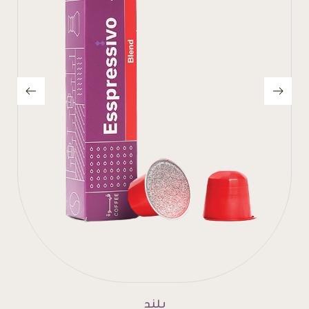
إنتينسو