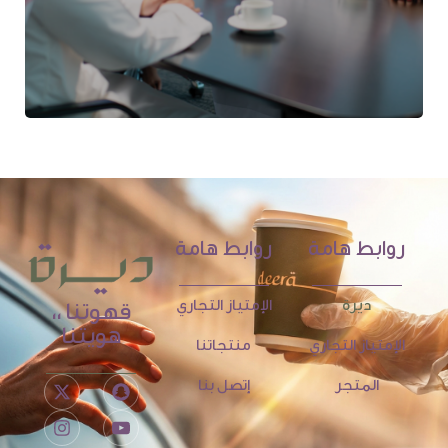
روابط هامة
روابط هامة
ديرة
الإمتياز التجاري
قهوتنا ،،
هويتنا
الإمتياز التجاري
منتجاتنا
المتجر
إتصل بنا