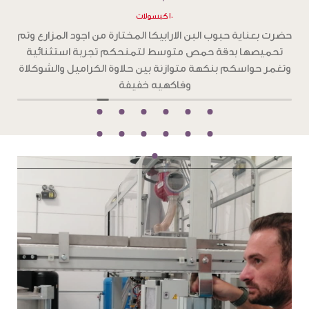
١٠ كبسولات
ح
حضرت بعناية حبوب البن الارابيكا المختارة من اجود المزارع وتم
تحميصها بدقة تحميص غامق ،لتمنحكم تجربة استثنائية
و
بطعم جرئ من الشوكولاته الداكنة والكراميل المحمص