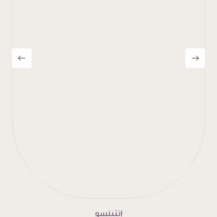
إنتينسو