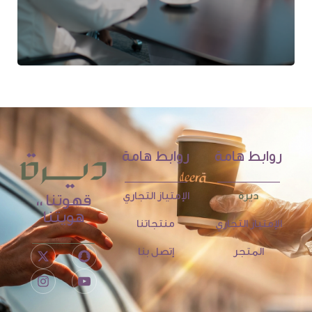
روابط هامة
روابط هامة
ديرة
الإمتياز التجاري
قهوتنا ،،
هويتنا
الإمتياز التجاري
منتجاتنا
المتجر
إتصل بنا