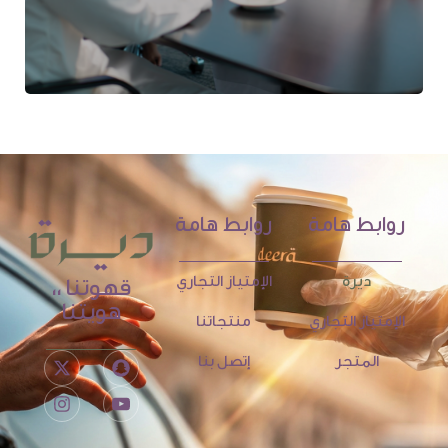
روابط هامة
روابط هامة
ديرة
الإمتياز التجاري
قهوتنا ،،
هويتنا
الإمتياز التجاري
منتجاتنا
المتجر
إتصل بنا