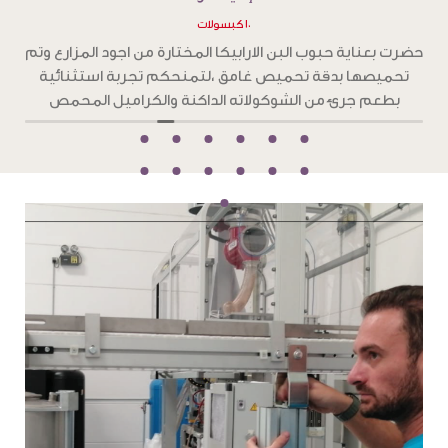
١٠ كبسولات
حضرت بعناية حبوب بن الارابيكا المختارة من اجود المزارع ، وتم
ح
تحميصها بدقة تحميص فاتح،لتمنحكم تجربة استثنائية تغمر
حواسكم بنكهات زهرية وفاكهية