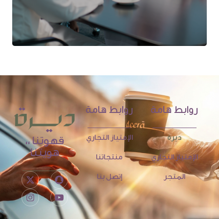
روابط هامة
روابط هامة
ديرة
الإمتياز التجاري
قهوتنا ،،
هويتنا
الإمتياز التجاري
منتجاتنا
المتجر
إتصل بنا