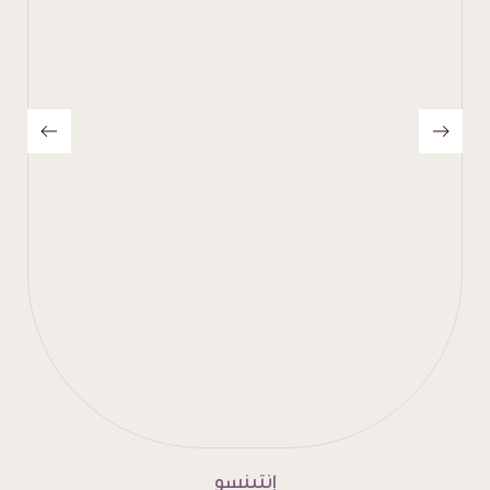
إنتينسو