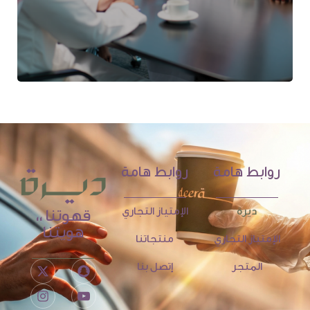
روابط هامة
روابط هامة
ديرة
الإمتياز التجاري
قهوتنا ،،
هويتنا
الإمتياز التجاري
منتجاتنا
المتجر
إتصل بنا