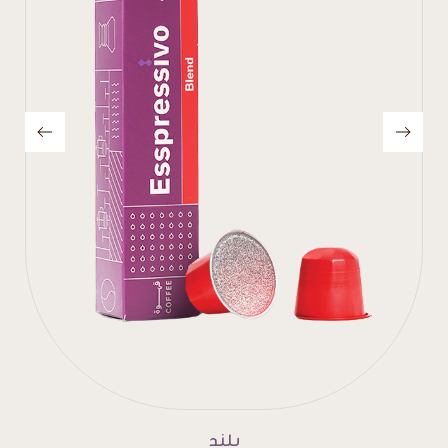
إنتينسو