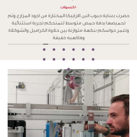
١٠ كبسولات
ح
حضرت بعناية حبوب البن الارابيكا المختارة من اجود المزارع وتم
تحميصها بدقة تحميص غامق ،لتمنحكم تجربة استثنائية
و
بطعم جرئ من الشوكولاته الداكنة والكراميل المحمص