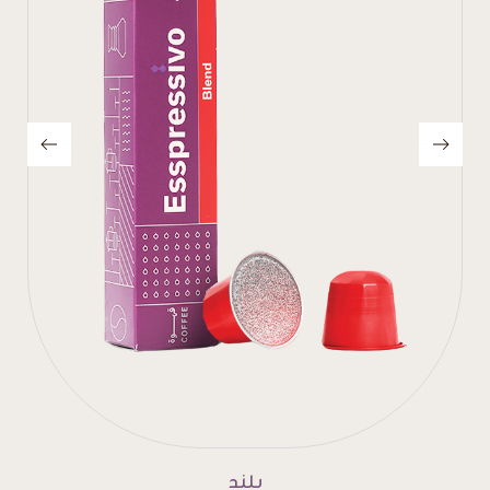
إنتينسو