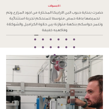
١٠ كبسولات
ح
حضرت بعناية حبوب البن الارابيكا المختارة من اجود المزارع وتم
تحميصها بدقة تحميص غامق ،لتمنحكم تجربة استثنائية
و
بطعم جرئ من الشوكولاته الداكنة والكراميل المحمص