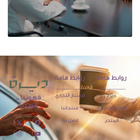
روابط هامة
روابط هامة
ديرة
الإمتياز التجاري
قهوتنا ،،
هويتنا
الإمتياز التجاري
منتجاتنا
المتجر
إتصل بنا