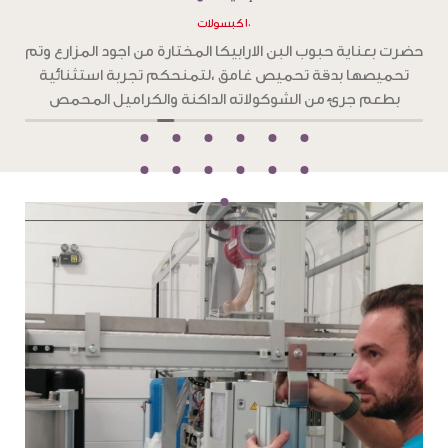
١٠ كبسولات
ضرت بعناية حبوب بن الارابيكا المختارة من اجود المزارع ، وتم
حضرت ب
حميصها بدقة تحميص فاتح،لتمنحكم تجربة استثنائية تغمر
تحم
حواسكم بنكهات زهرية وفاكهية
بط