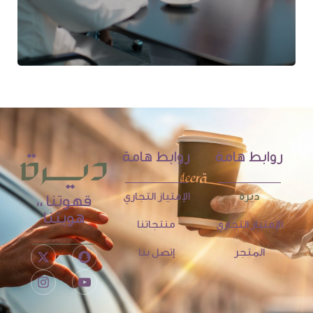
روابط هامة
روابط هامة
ديرة
الإمتياز التجاري
قهوتنا ،،
هويتنا
الإمتياز التجاري
منتجاتنا
المتجر
إتصل بنا