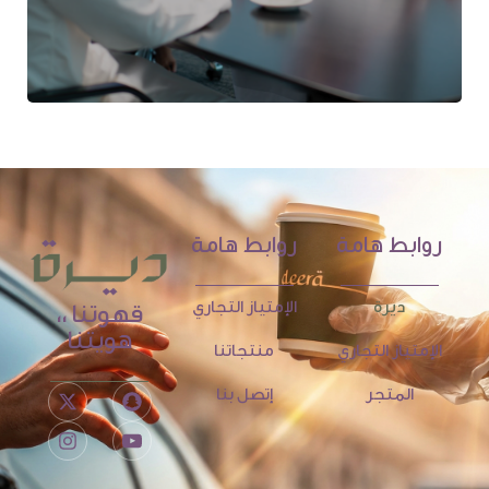
روابط هامة
روابط هامة
ديرة
الإمتياز التجاري
قهوتنا ،،
هويتنا
الإمتياز التجاري
منتجاتنا
المتجر
إتصل بنا