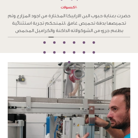
١٠ كبسولات
حضرت بعناية حبوب بن الارابيكا المختارة من اجود المزارع ، وتم
ح
تحميصها بدقة تحميص فاتح،لتمنحكم تجربة استثنائية تغمر
حواسكم بنكهات زهرية وفاكهية