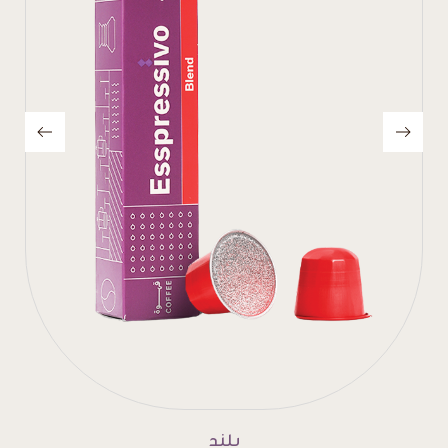
إنتينسو