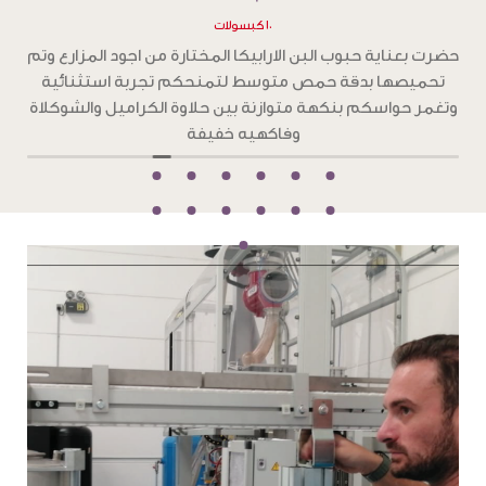
١٠ كبسولات
ح
حضرت بعناية حبوب البن الارابيكا المختارة من اجود المزارع وتم
تحميصها بدقة تحميص غامق ،لتمنحكم تجربة استثنائية
و
بطعم جرئ من الشوكولاته الداكنة والكراميل المحمص