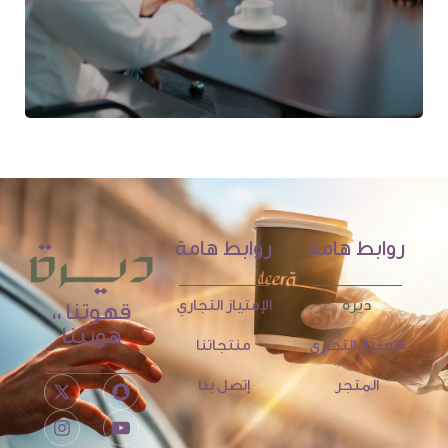
روابط هامة
روابط هامة
ديرة
الإمتياز التجاري
قهوتنا ،،
هويتنا
الإمتياز التجاري
منتجاتنا
المتجر
إتصل بنا