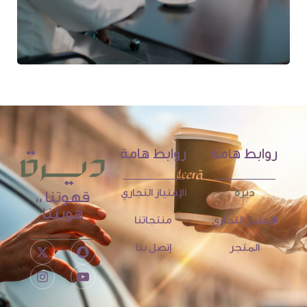
روابط هامة
روابط هامة
ديرة
الإمتياز التجاري
قهوتنا ،،
هويتنا
الإمتياز التجاري
منتجاتنا
المتجر
إتصل بنا