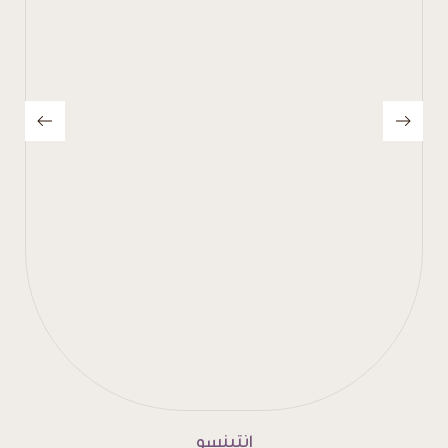
إنتينسو