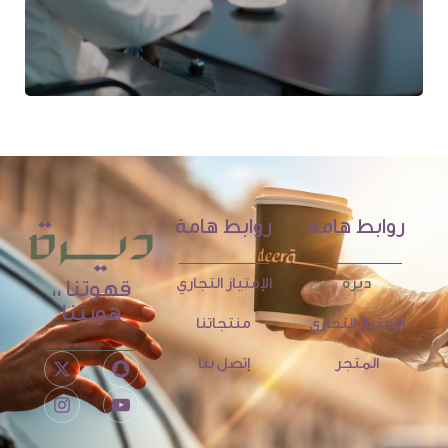
روابط هامة
روابط هامة
ديرة
الإمتياز التجاري
قهوتنا ،،
هويتنا
الإمتياز التجاري
منتجاتنا
المتجر
إتصل بنا