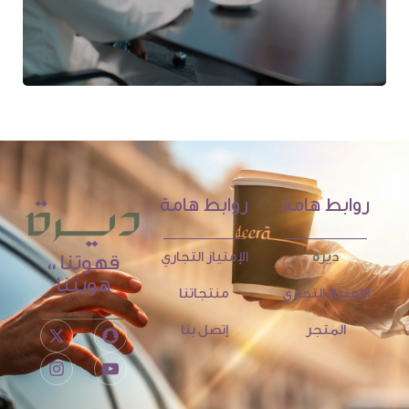
روابط هامة
روابط هامة
ديرة
الإمتياز التجاري
قهوتنا ،،
هويتنا
الإمتياز التجاري
منتجاتنا
المتجر
إتصل بنا