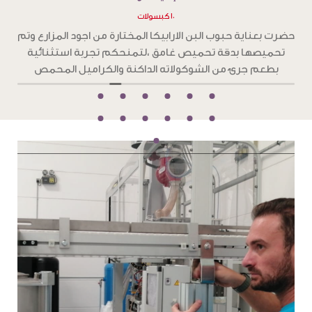
١٠ كبسولات
حضرت بعناية حبوب بن الارابيكا المختارة من اجود المزارع ، وتم
ح
تحميصها بدقة تحميص فاتح،لتمنحكم تجربة استثنائية تغمر
حواسكم بنكهات زهرية وفاكهية