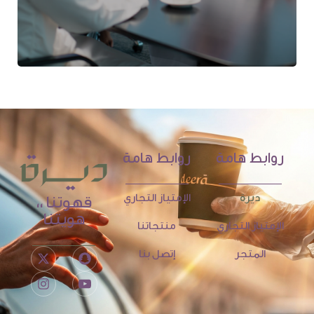
روابط هامة
روابط هامة
ديرة
الإمتياز التجاري
قهوتنا ،،
هويتنا
الإمتياز التجاري
منتجاتنا
المتجر
إتصل بنا