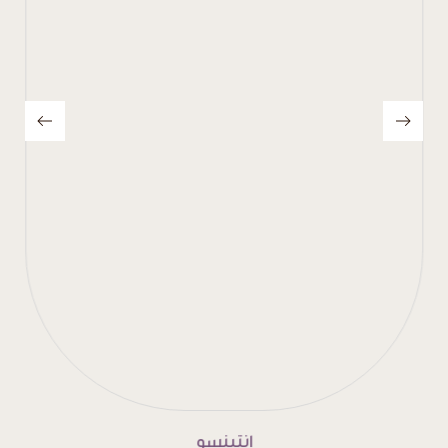
إنتينسو