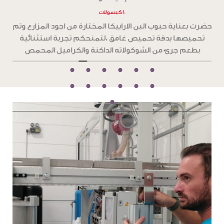
١٠ كبسولات
ح
حضرت بعناية حبوب البن الارابيكا المختارة من اجود المزارع وتم
تحميصها بدقة تحميص غامق ،لتمنحكم تجربة استثنائية
و
بطعم جرئ من الشوكولاته الداكنة والكراميل المحمص