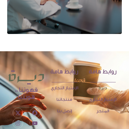
روابط هامة
روابط هامة
ديرة
الإمتياز التجاري
قهوتنا ،،
هويتنا
الإمتياز التجاري
منتجاتنا
المتجر
إتصل بنا