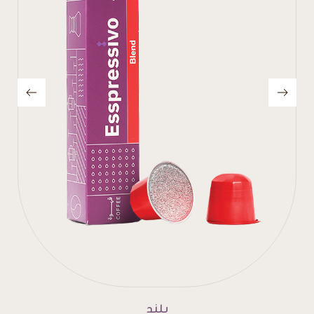
إنتينسو