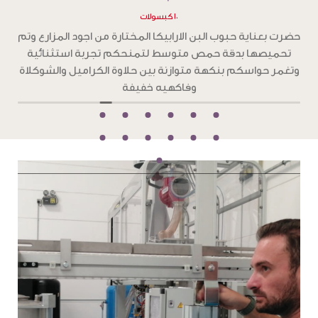
١٠ كبسولات
ح
حضرت بعناية حبوب البن الارابيكا المختارة من اجود المزارع وتم
تحميصها بدقة تحميص غامق ،لتمنحكم تجربة استثنائية
و
بطعم جرئ من الشوكولاته الداكنة والكراميل المحمص