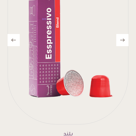
إنتينسو