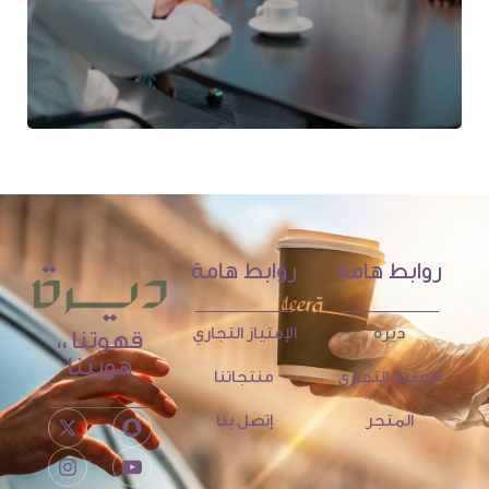
روابط هامة
روابط هامة
ديرة
الإمتياز التجاري
قهوتنا ،،
هويتنا
الإمتياز التجاري
منتجاتنا
المتجر
إتصل بنا