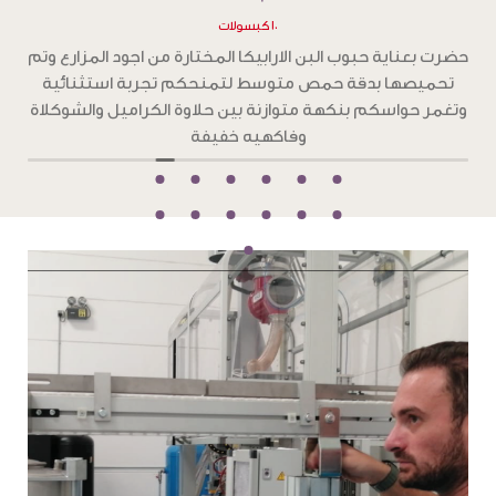
١٠ كبسولات
ح
حضرت بعناية حبوب البن الارابيكا المختارة من اجود المزارع وتم
تحميصها بدقة تحميص غامق ،لتمنحكم تجربة استثنائية
و
بطعم جرئ من الشوكولاته الداكنة والكراميل المحمص