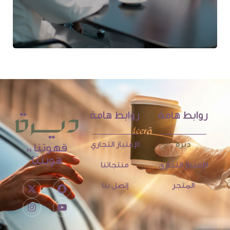
روابط هامة
روابط هامة
ديرة
الإمتياز التجاري
قهوتنا ،،
هويتنا
الإمتياز التجاري
منتجاتنا
المتجر
إتصل بنا