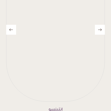
إنتينسو