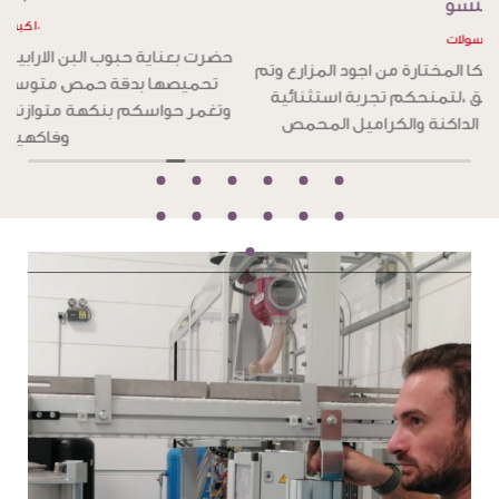
١٠ كبسولات
ح
حضرت بعناية حبوب البن الارابيكا المختارة من اجود المزارع وتم
تحميصها بدقة تحميص غامق ،لتمنحكم تجربة استثنائية
و
بطعم جرئ من الشوكولاته الداكنة والكراميل المحمص