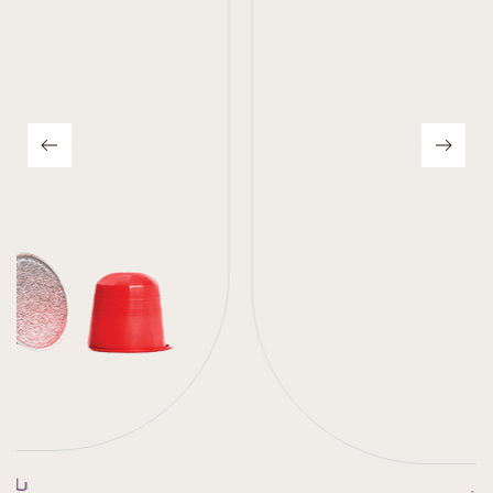
إنتينسو