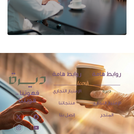
روابط هامة
روابط هامة
ديرة
الإمتياز التجاري
قهوتنا ،،
هويتنا
الإمتياز التجاري
منتجاتنا
المتجر
إتصل بنا