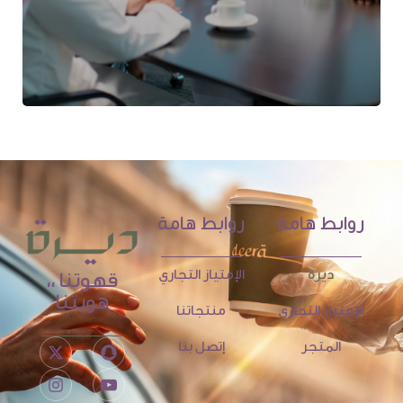
روابط هامة
روابط هامة
ديرة
الإمتياز التجاري
قهوتنا ،،
هويتنا
الإمتياز التجاري
منتجاتنا
المتجر
إتصل بنا