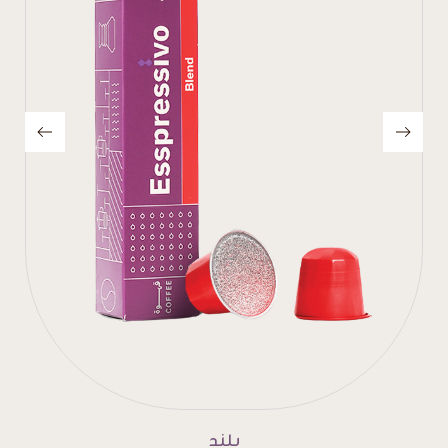
إنتينسو