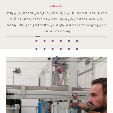
١٠ كبسولات
ح
حضرت بعناية حبوب البن الارابيكا المختارة من اجود المزارع وتم
تحميصها بدقة تحميص غامق ،لتمنحكم تجربة استثنائية
و
بطعم جرئ من الشوكولاته الداكنة والكراميل المحمص