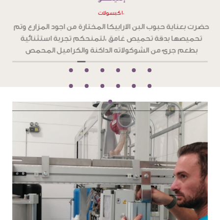
١٠ كبسولات
ح
حضرت بعناية حبوب البن الارابيكا المختارة من اجود المزارع وتم
تحميصها بدقة تحميص غامق ،لتمنحكم تجربة استثنائية
و
بطعم جرئ من الشوكولاته الداكنة والكراميل المحمص