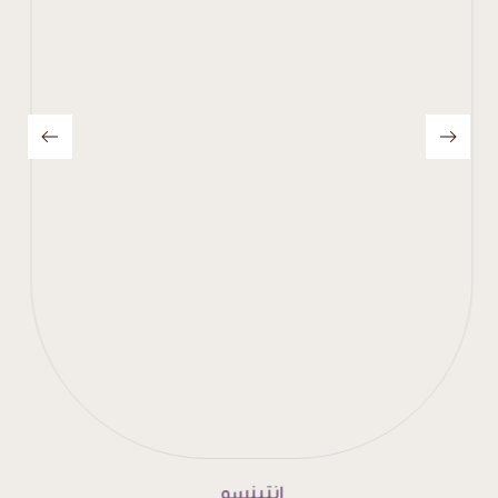
إنتينسو