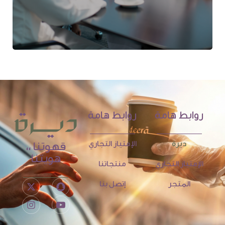
روابط هامة
روابط هامة
ديرة
الإمتياز التجاري
قهوتنا ،،
هويتنا
الإمتياز التجاري
منتجاتنا
المتجر
إتصل بنا