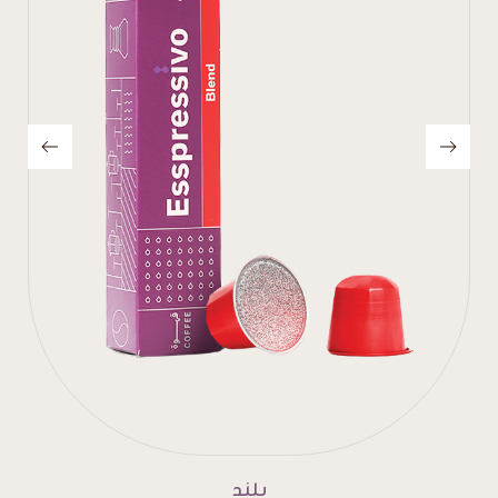
إنتينسو