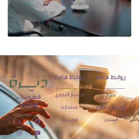
روابط هامة
روابط هامة
ديرة
الإمتياز التجاري
قهوتنا ،،
هويتنا
الإمتياز التجاري
منتجاتنا
المتجر
إتصل بنا