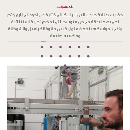
١٠ كبسولات
ح
حضرت بعناية حبوب البن الارابيكا المختارة من اجود المزارع وتم
تحميصها بدقة تحميص غامق ،لتمنحكم تجربة استثنائية
و
بطعم جرئ من الشوكولاته الداكنة والكراميل المحمص