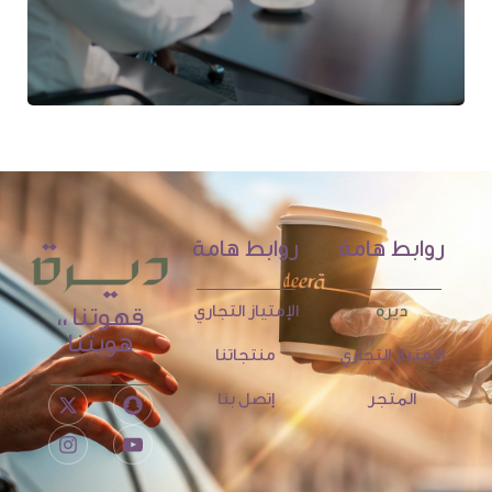
روابط هامة
روابط هامة
ديرة
الإمتياز التجاري
قهوتنا ،،
هويتنا
الإمتياز التجاري
منتجاتنا
المتجر
إتصل بنا