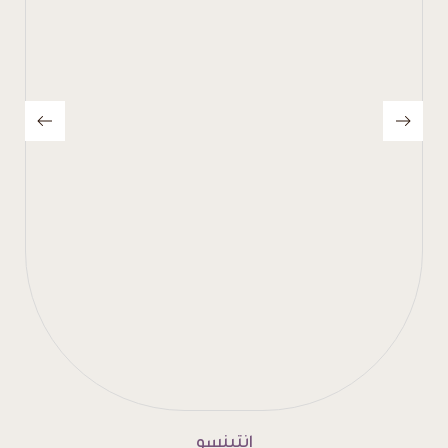
إنتينسو