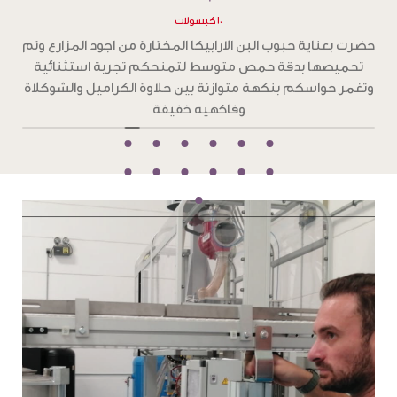
١٠ كبسولات
ح
حضرت بعناية حبوب البن الارابيكا المختارة من اجود المزارع وتم
تحميصها بدقة تحميص غامق ،لتمنحكم تجربة استثنائية
و
بطعم جرئ من الشوكولاته الداكنة والكراميل المحمص