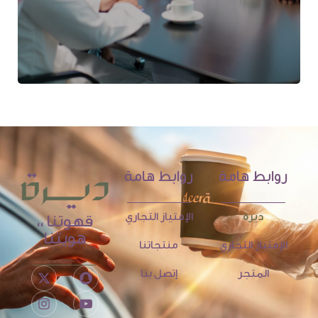
روابط هامة
روابط هامة
ديرة
الإمتياز التجاري
قهوتنا ،،
هويتنا
الإمتياز التجاري
منتجاتنا
المتجر
إتصل بنا