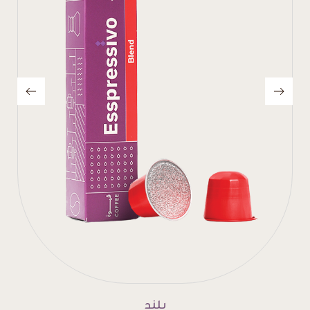
إنتينسو