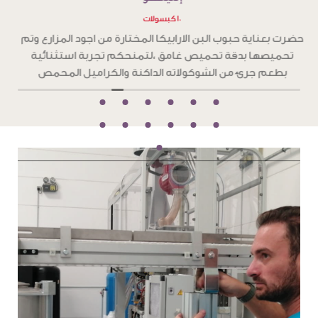
١٠ كبسولات
ح
حضرت بعناية حبوب البن الارابيكا المختارة من اجود المزارع وتم
تحميصها بدقة تحميص غامق ،لتمنحكم تجربة استثنائية
و
بطعم جرئ من الشوكولاته الداكنة والكراميل المحمص