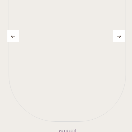
إنتينسو