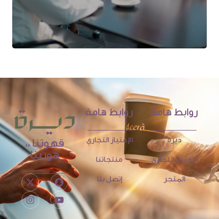
روابط هامة
روابط هامة
ديرة
الإمتياز التجاري
قهوتنا ،،
هويتنا
الإمتياز التجاري
منتجاتنا
المتجر
إتصل بنا