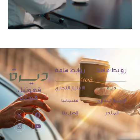
روابط هامة
روابط هامة
ديرة
الإمتياز التجاري
قهوتنا ،،
هويتنا
الإمتياز التجاري
منتجاتنا
المتجر
إتصل بنا