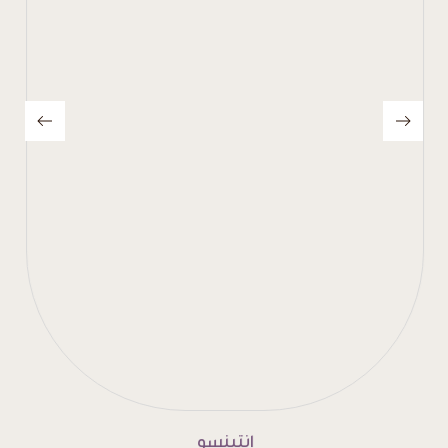
إنتينسو