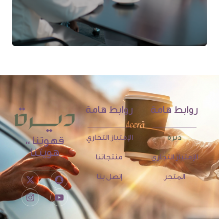
روابط هامة
روابط هامة
ديرة
الإمتياز التجاري
قهوتنا ،،
هويتنا
الإمتياز التجاري
منتجاتنا
المتجر
إتصل بنا