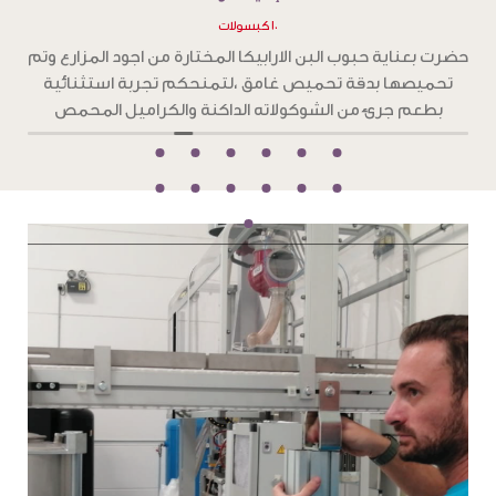
١٠ كبسولات
حضرت بعناية حبوب بن الارابيكا المختارة من اجود المزارع ، وتم
ح
تحميصها بدقة تحميص فاتح،لتمنحكم تجربة استثنائية تغمر
حواسكم بنكهات زهرية وفاكهية